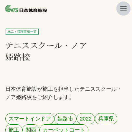
私たちの強み
施工・管理実績一覧
ニュース
テニススクール・ノア
姫路校
プレスリリース
レポート
製品・サービス一覧
日本体育施設が施工を担当したテニススクール・
施工・管理実績一覧
ノア姫路校をご紹介します。
会社概要
採用情報
スマートインドア
姫路市
2022
兵庫県
検索
施工
関西
カーペットコート