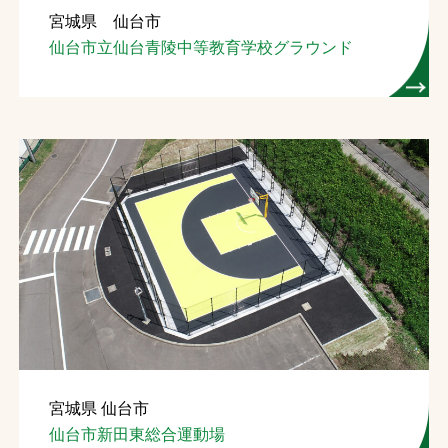
宮城県 仙台市
お問合せ
仙台市立仙台青陵中等教育学校グラウンド
お取引先の皆様へ
プライバシーポリシー
ソーシャルメディアポリシー
Instagram
Facebook
YouTube
文字の見えづらさや操作にお困りの方へ
宮城県 仙台市
仙台市新田東総合運動場