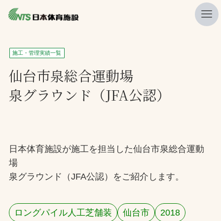
私たちの強み
施工・管理実績一覧
ニュース
仙台市泉総合運動場
泉グラウンド（JFA公認）
プレスリリース
レポート
製品・サービス一覧
日本体育施設が施工を担当した仙台市泉総合運動
施工・管理実績一覧
場
会社概要
泉グラウンド（JFA公認）をご紹介します。
採用情報
ロングパイル人工芝舗装
仙台市
2018
検索