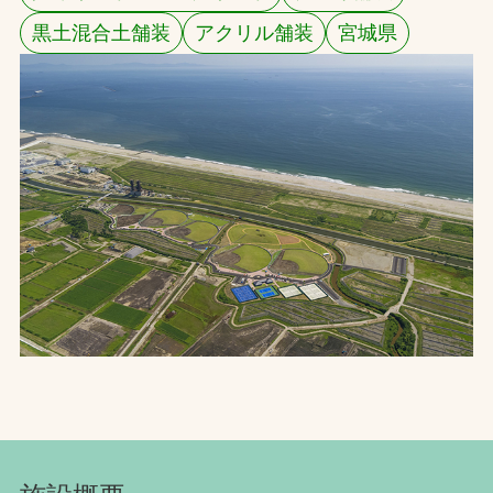
黒土混合土舗装
アクリル舗装
宮城県
お問合せ
お取引先の皆様へ
プライバシーポリシー
ソーシャルメディアポリシー
Instagram
Facebook
YouTube
文字の見えづらさや操作にお困りの方へ