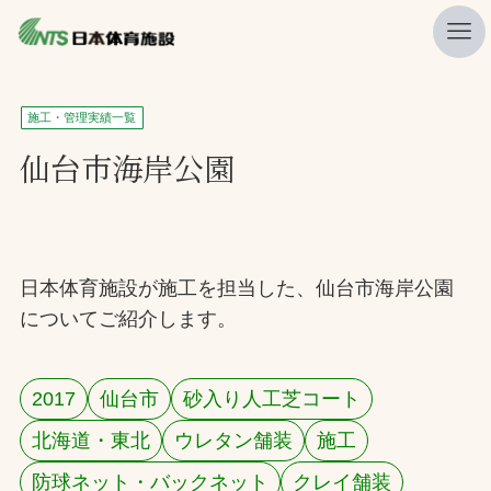
私たちの強み
施工・管理実績一覧
ニュース
仙台市海岸公園
プレスリリース
レポート
製品・サービス一覧
日本体育施設が施工を担当した、仙台市海岸公園
についてご紹介します。
施工・管理実績一覧
会社概要
2017
仙台市
砂入り人工芝コート
採用情報
北海道・東北
ウレタン舗装
施工
検索
防球ネット・バックネット
クレイ舗装