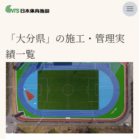
私たちの強み
「大分県」の施工・管理実
ニュース
績一覧
プレスリリース
レポート
製品・サービス一覧
施工・管理実績一覧
会社概要
採用情報
検索