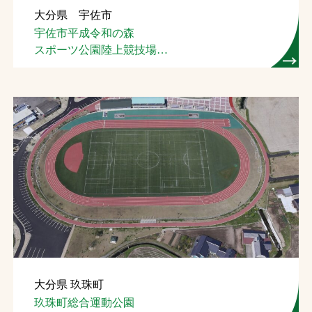
大分県 宇佐市
お問合せ
宇佐市平成令和の森
スポーツ公園陸上競技場
お取引先の皆様へ
（４種）
プライバシーポリシー
ソーシャルメディアポリシー
Instagram
Facebook
YouTube
文字の見えづらさや操作にお困りの方へ
大分県 玖珠町
玖珠町総合運動公園