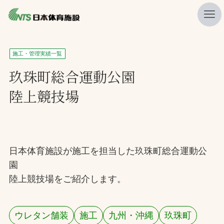
私たちの強み
施工・管理実績一覧
ニュース
玖珠町総合運動公園
陸上競技場
プレスリリース
レポート
製品・サービス一覧
日本体育施設が施工を担当した玖珠町総合運動公
施工・管理実績一覧
園
会社概要
陸上競技場をご紹介します。
採用情報
ウレタン舗装
施工
九州・沖縄
玖珠町
検索