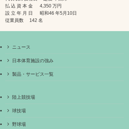
払 込 資 本 金 4,350 万円
設 立 年 月 日 昭和46 年5月10日
従業員数 142 名
ニュース
日本体育施設の強み
製品・サービス一覧
陸上競技場
球技場
野球場