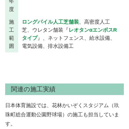
年
度
施
ロングパイル人工芝舗装
、高密度人工
工
芝、ウレタン舗装『
レオタンαエンボスR
範
タイプ
』、ネットフェンス、給水設備、
囲
電気設備、排水設備工
関連の施工実績
日本体育施設では、花林かいぞくスタジアム（玖
珠町総合運動公園野球場）の施工
も担当していま
す。