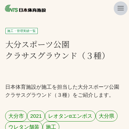
私たちの強み
施工・管理実績一覧
ニュース
大分スポーツ公園
クラサスグラウンド（３種）
プレスリリース
レポート
製品・サービス一覧
日本体育施設が施工を担当した大分スポーツ公園
施工・管理実績一覧
クラサスグラウンド（３種）をご紹介します。
会社概要
採用情報
大分市
2021
レオタンαエンボス
大分県
検索
ウレタン舗装
施工