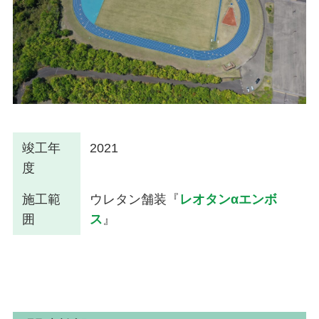
竣工年
2021
度
施工範
ウレタン舗装『
レオタンαエンボ
囲
ス
』