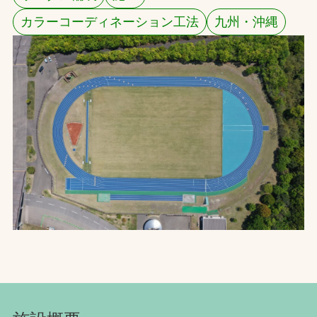
カラーコーディネーション工法
九州・沖縄
お問合せ
お取引先の皆様へ
プライバシーポリシー
ソーシャルメディアポリシー
Instagram
Facebook
YouTube
文字の見えづらさや操作にお困りの方へ