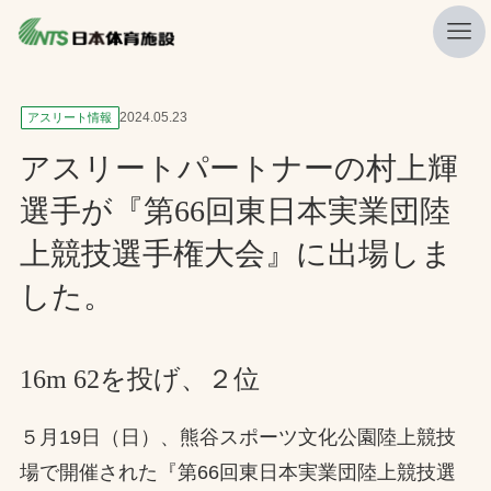
私たちの強み
2024.05.23
アスリート情報
ニュース
アスリートパートナーの村上輝
プレスリリース
選手が『第66回東日本実業団陸
レポート
上競技選手権大会』に出場しま
製品・サービス一覧
した。
施工・管理実績一覧
会社概要
16m 62を投げ、２位
採用情報
５月19日（日）、熊谷スポーツ文化公園陸上競技
場で開催された『第66回東日本実業団陸上競技選
検索