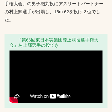
手権大会』の男子砲丸投にアスリートパートナー
お問合せ
の村上輝選手が出場し、16m 62を投げ２位でし
た。
お取引先の皆様へ
プライバシーポリシー
『第66回東日本実業団陸上競技選手権大
ソーシャルメディアポリシー
会』村上輝選手の投てき
Instagram
Facebook
YouTube
文字の見えづらさや操作にお困りの方へ