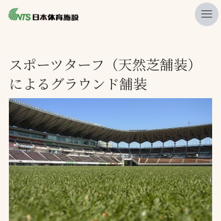
私たちの強み
スポーツターフ（天然芝舗装）
ニュース
によるグラウンド舗装
プレスリリース
レポート
製品・サービス一覧
施工・管理実績一覧
会社概要
採用情報
検索