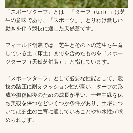
お問合せ
『スポーツターフ』とは、「ターフ（turf）」は芝
生の意味であり、「スポーツ」、とりわけ激しい
お取引先の皆様へ
動きを伴う競技に適した天然芝です。
プライバシーポリシー
フィールド舗装では、芝生とその下の芝生を生育
ソーシャルメディアポリシー
している土（床土）までを含めたものを『スポー
ツターフ（天然芝舗装）』と指しています。
Instagram
Facebook
YouTube
『スポーツターフ』として必要な性能として、競
技の踏圧に耐えクッション性が高い、ターフの形
文字の見えづらさや操作にお困りの方へ
成や損傷回復のための成長が早い、一年中緑を保
ち美観を保つなどいくつか条件があり、土壌につ
いては芝生の生育に適していることや排水性が求
められます。