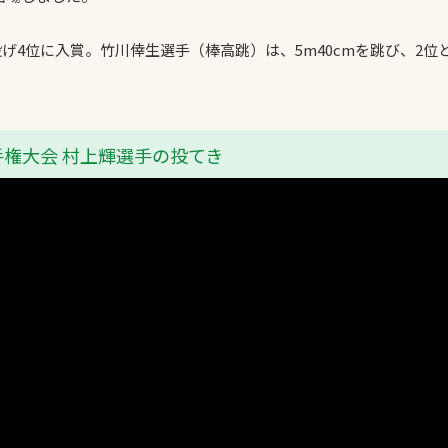
スポーツターフ（芝
生）
投げ4位に入賞。竹川倖生選手（棒高跳）は、5m40cmを跳び、2
手権大会 村上輝選手の投てき
へ