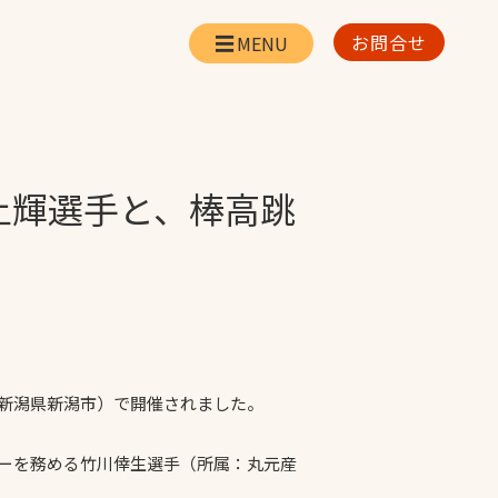
お問合せ
会社情報
リー
会社概要・所在地
お問合せ
上輝選手と、棒高跳
社長挨拶
企業理念・経営方針
対策
日本体育施設の歩み
対策
アスリートパートナ
ー
一覧
採用情報
（新潟県新潟市）で開催されました。
サーを務める竹川倖生選手（所属：丸元産
お取引先の皆様へ