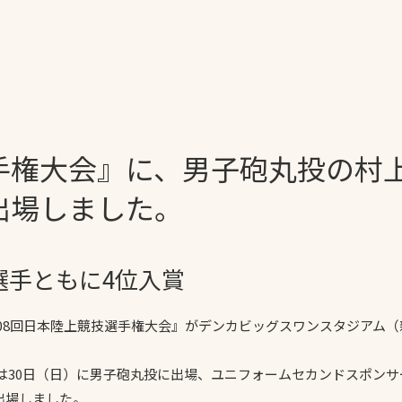
一覧
ー
技術別カテゴリー
お悩み別カテゴ
手権大会』に、男子砲丸投の村
全天候舗装
暑さ対策
スポーツターフ（芝
安全性向上
出場しました。
生）舗装
ト
ぬかるみ・凍結
人工芝舗装
な人
飛散・流出防止
選手ともに4位入賞
クレイ（土）舗装
施工・管理実績
ン
防球設備
108回日本陸上競技選手権大会』がデンカビッグスワンスタジアム
施設管理
は30日（日）に男子砲丸投に出場、ユニフォームセカンドスポン
パークマネジメント
出場しました。