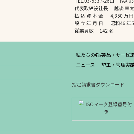
TEL.03-5337-2611 FAX.03
代表取締役社長 越後 幸
払 込 資 本 金 4,350 万円
設 立 年 月 日 昭和46 年
従業員数 142 名
私たちの強み
製品・サービ
お
ニュース
施工・管理実
採
指定請求書ダウンロード