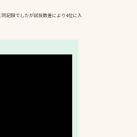
プライバシーポリシ
位と同記録でしたが試技数差により4位に入
ー
ソーシャルメディア
ポリシー
検索