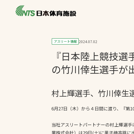
私たちの強み
製品・サービス
製品別カテゴリ
アスリート情報
2024.07.02
ニュース
『日本陸上競技選
一覧を見る
ライブラリ
主力製品
の竹川倖生選手が
熱中症対策ミス
投てき実施可能
村上輝選手、竹川倖生
工芝
環境対応ウレタ
6月27日（木）から４日間に渡り、『第
当社アスリートパートナーの村上輝選手
業株式会社）は29日(土)に男子棒高跳に