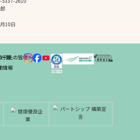
-5337-2610
太郎
5月10日
ス
取引先の皆様へ
一覧
績
用情報