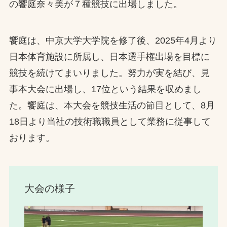
の饗庭奈々美が７種競技に出場しました。
お問合せ
饗庭は、中京大学大学院を修了後、2025年4月より
お取引先の皆様へ
日本体育施設に所属し、日本選手権出場を目標に
プライバシーポリシー
競技を続けてまいりました。努力が実を結び、見
ソーシャルメディアポリシー
事本大会に出場し、17位という結果を収めまし
た。饗庭は、本大会を競技生活の節目として、8月
Instagram
Facebook
YouTube
18日より当社の技術職職員として業務に従事して
おります。
文字の見えづらさや操作にお困りの方へ
大会の様子