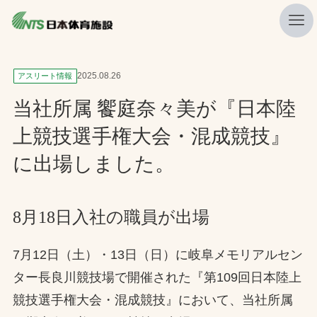
私たちの強み
2025.08.26
アスリート情報
ニュース
当社所属 饗庭奈々美が『日本陸
プレスリリース
上競技選手権大会・混成競技』
レポート
に出場しました。
製品・サービス一覧
施工・管理実績一覧
8月18日入社の職員が出場
会社概要
7月12日（土）・13日（日）に岐阜メモリアルセン
採用情報
ター長良川競技場で開催された『第109回日本陸上
競技選手権大会・混成競技』において、当社所属
検索