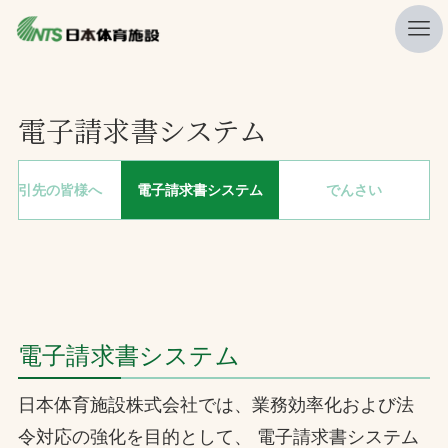
私たちの強み
電子請求書システム
ニュース
プレスリリース
お取引先の皆様へ
電子請求書システム
でんさい
レポート
製品・サービス一覧
施工・管理実績一覧
会社概要
電子請求書システム
採用情報
日本体育施設株式会社では、業務効率化および法
検索
令対応の強化を目的として、 電子請求書システム