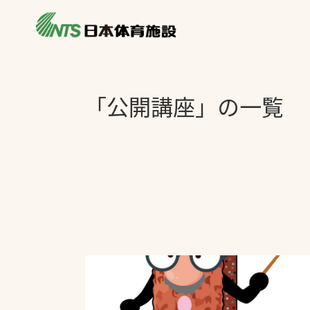
私たちの強み
製品・サービス
製品別カテゴリ
「公開講座」の一覧
ニュース
一覧を見る
ライブラリ
主力製品
熱中症対策ミス
投てき実施可能
工芝
環境対応ウレタ