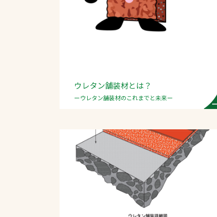
ウレタン舗装材とは？
文字の見えづらさや操作にお困りの方
ーウレタン舗装材のこれまでと未来ー