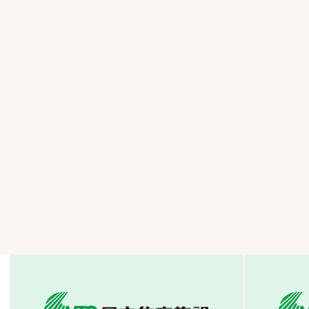
一覧
ー
技術別カテゴリー
お悩み別カテゴ
全天候舗装
暑さ対策
スポーツターフ（芝
安全性向上
生）舗装
ト
ぬかるみ・凍結
人工芝舗装
な人
飛散・流出防止
クレイ（土）舗装
施工・管理実績
ン
防球設備
施設管理
パークマネジメント