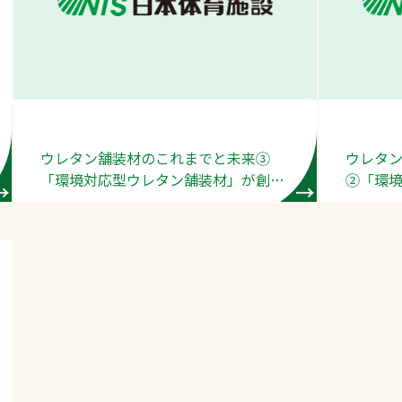
スポーツターフ（芝
生）
ウレタン舗装材のこれまでと未来③
ウレタ
へ
「環境対応型ウレタン舗装材」が創出
②「環
する価値
の背景
ースポーツレガシー創出を目指してー