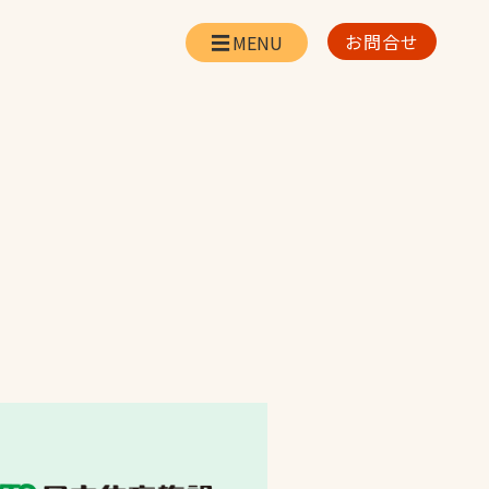
お問合せ
会社情報
リー
会社概要・所在地
お問合せ
社長挨拶
企業理念・経営方針
対策
日本体育施設の歩み
対策
アスリートパートナ
ー
一覧
採用情報
お取引先の皆様へ