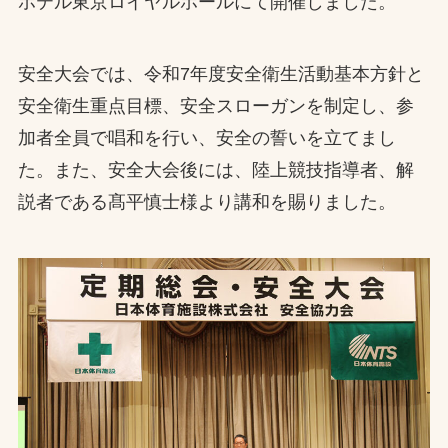
ホテル東京ロイヤルホールにて開催しました。
お問合せ
安全大会では、令和7年度安全衛生活動基本方針と
お取引先の皆様へ
安全衛生重点目標、安全スローガンを制定し、参
プライバシーポリシー
加者全員で唱和を行い、安全の誓いを立てまし
た。また、安全大会後には、陸上競技指導者、解
ソーシャルメディアポリシー
説者である髙平慎士様より講和を賜りました。
Instagram
Facebook
YouTube
文字の見えづらさや操作にお困りの方へ