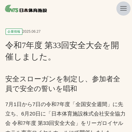
私たちの強み
2025.06.27
企業情報
ニュース
令和7年度 第33回安全大会を開
プレスリリース
催しました。
レポート
製品・サービス一覧
安全スローガンを制定し、参加者全
員で安全の誓いを唱和
施工・管理実績一覧
会社概要
7月1日から7日の令和7年度「全国安全週間」に先
採用情報
立ち、6月20日に「日本体育施設株式会社安全協力
会 令和7年度 第33回安全大会」をリーガロイヤル
検索