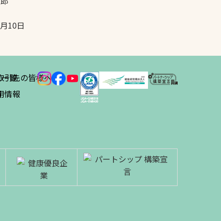
太郎
5月10日
ス
取引先の皆様へ
一覧
績
用情報