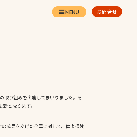
お問合せ
会社情報
リー
会社概要・所在地
お問合せ
。
社長挨拶
企業理念・経営方針
対策
日本体育施設の歩み
対策
アスリートパートナ
ー
つの取り組みを実施してまいりました。そ
一覧
続更新となります。
採用情報
定の成果をあげた企業に対して、健康保険
お取引先の皆様へ