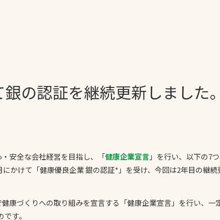
一覧
ー
技術別カテゴリー
お悩み別カテゴ
て銀の認証を継続更新しました
全天候舗装
暑さ対策
スポーツターフ（芝
安全性向上
生）舗装
ト
ぬかるみ・凍結
人工芝舗装
な人
飛散・流出防止
クレイ（土）舗装
安心・安全な会社経営を目指し、「
健康企業宣言
」を行い、以下の7
施工・管理実績
5年9月にかけて「健康優良企業 銀の認証*」を受け、今回は2年目の継
ン
防球設備
施設管理
体で健康づくりへの取り組みを宣言する「健康企業宣言」を行い、一
パークマネジメント
のです。