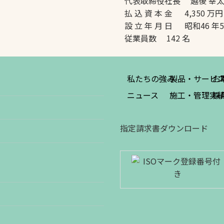
代表取締役社長 越後 幸
払 込 資 本 金 4,350 万円
設 立 年 月 日 昭和46 年
従業員数 142 名
私たちの強み
製品・サービ
お
ニュース
施工・管理実
採
指定請求書ダウンロード