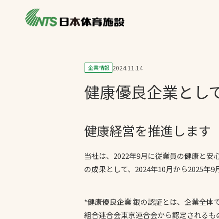
私たちの強み
製品・サービス
製品別カテゴリ
企業情報
2024.11.14
ニュース
健康優良企業とし
一覧を見る
ライブラリ
主力製品
熱中症対策ミス
健康経営を推進します
投てき実施可能
工芝
当社は、2022年9月に従業員の健康と
の成果として、2024年10月から202
環境対応ウレタ
*健康優良企業 銀の認証とは、企業全
組合連合会東京連合会から認定されるも