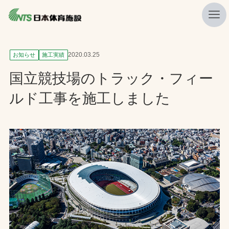
私たちの強み
2020.03.25
お知らせ
施工実績
ニュース
国立競技場のトラック・フィー
プレスリリース
ルド工事を施工しました
レポート
製品・サービス一覧
施工・管理実績一覧
会社概要
採用情報
検索