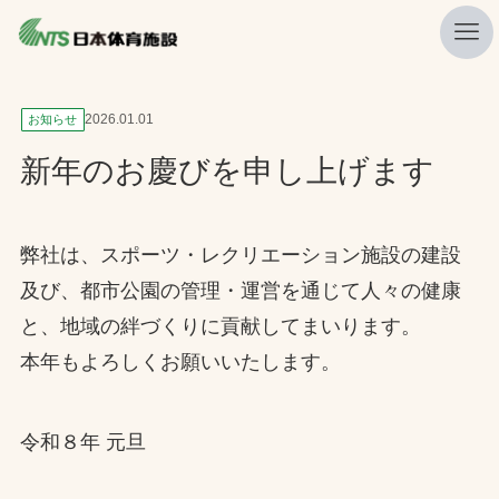
私たちの強み
2026.01.01
お知らせ
ニュース
新年のお慶びを申し上げます
プレスリリース
レポート
弊社は、スポーツ・レクリエーション施設の建設
及び、都市公園の管理・運営を通じて人々の健康
製品・サービス一覧
と、地域の絆づくりに貢献してまいります。
施工・管理実績一覧
本年もよろしくお願いいたします。
会社概要
採用情報
令和８年 元旦
検索