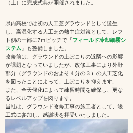
（土）に完成式典が開催されました。
お問合せ
県内高校では初の人工芝グラウンドとして誕生
お取引先の皆様へ
し、高温化する人工芝の熱中症対策として、レフ
プライバシーポリシー
ト側の一部に7ｍピッチで『
フィールド冷却細霧シ
ステム
』も整備しました。
ソーシャルメディアポリシー
改修前は、グラウンドの土ぼこりの近隣への影響
が課題となっていましたが、改修工事により外野
Instagram
Facebook
YouTube
部分（グラウンドのおよそ４分の３）の人工芝化
を図ったことによって、土ぼこりを抑えます。
また、全天候化によって練習時間を確保し、更な
文字の見えづらさや操作にお困りの方へ
るレベルアップを図ります。
当社は、グラウンド改修工事の施工者として、竣
工式に参加し、感謝状を拝受いたしました。