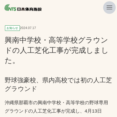
私たちの強み
2024.07.17
お知らせ
ニュース
興南中学校・高等学校グラウン
プレスリリース
ドの人工芝化工事が完成しまし
レポート
た。
製品・サービス一覧
施工・管理実績一覧
野球強豪校、県内高校では初の人工芝
グラウンド
会社概要
採用情報
沖縄県那覇市の興南中学校・高等学校の野球専用
グラウンドの人工芝化工事が完成し、4月13日
検索