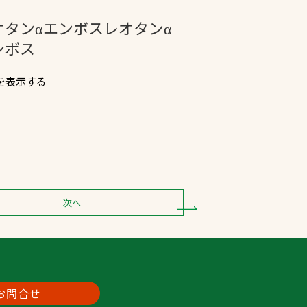
オタンαエンボスレオタンα
プライバシーポリシ
ンボス
ー
ソーシャルメディア
Fを表示する
ポリシー
検索
次へ
お問合せ