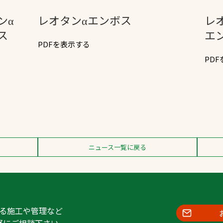
スポーツターフ（芝
ンα
レオタンαエンボス
レ
生）
ス
エ
PDFを表示する
PD
へ
ニュース一覧に戻る
る施工や管理など