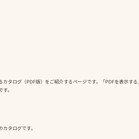
一覧
ー
技術別カテゴリー
お悩み別カテゴ
全天候舗装
暑さ対策
スポーツターフ（芝
安全性向上
生）舗装
ト
ぬかるみ・凍結
カタログ（PDF版）をご紹介するページです。「PDFを表示する
人工芝舗装
です。
な人
飛散・流出防止
クレイ（土）舗装
施工・管理実績
ン
防球設備
施設管理
のカタログです。
パークマネジメント