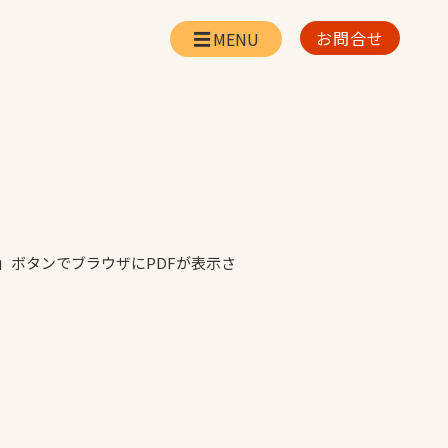
お問合せ
会社情報
リー
会社概要・所在地
お問合せ
社長挨拶
企業理念・経営方針
対策
日本体育施設の歩み
」ボタンでブラウザにPDFが表示さ
対策
アスリートパートナ
ー
一覧
採用情報
お取引先の皆様へ