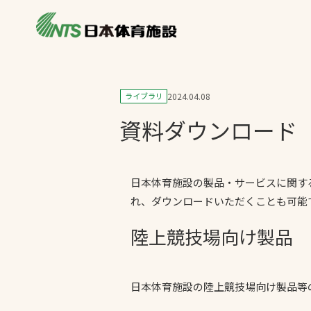
私たちの強み
製品・サービス
製品別カテゴリ
ライブラリ
2024.04.08
ニュース
資料ダウンロード
一覧を見る
ライブラリ
主力製品
熱中症対策ミス
日本体育施設の製品・サービスに関する
れ、ダウンロードいただくことも可能
投てき実施可能
工芝
陸上競技場向け製品
環境対応ウレタ
日本体育施設の陸上競技場向け製品等