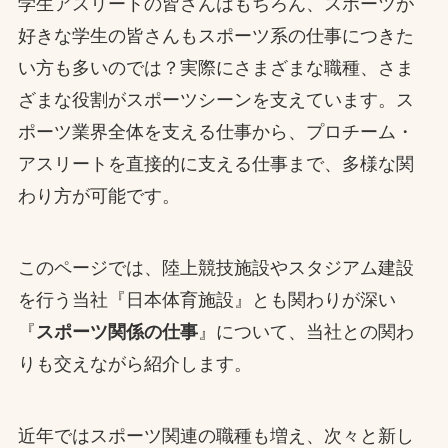
学生アスリートの皆さんはもちろん、スポーツが
お問合せ
好きな学生の皆さんもスポーツ系の仕事につきた
い方も多いのでは？実際にさまざまな職種、さま
お取引先の皆様へ
ざまな役割がスポーツシーンを支えています。ス
プライバシーポリシー
ポーツ業界全体を支える仕事から、プロチーム・
アスリートを直接的に支える仕事まで、多様な関
ソーシャルメディアポリシー
わり方が可能です。
Instagram
Facebook
YouTube
このページでは、陸上競技施設やスタジアム建設
を行う当社『日本体育施設』とも関わりが深い
文字の見えづらさや操作にお困りの方へ
『
スポーツ関係の仕事
』について、当社との関わ
りも交えながら紹介します。
近年ではスポーツ関連の職種も増え、次々と新し