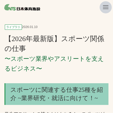
私たちの強み
2026.01.10
ライブラリ
ニュース
【2026年最新版】スポーツ関係
プレスリリース
の仕事
レポート
〜スポーツ業界やアスリートを支え
製品・サービス一覧
るビジネス〜
施工・管理実績一覧
会社概要
スポーツに関連する仕事25種を紹
採用情報
介 ~業界研究・就活に向けて！~
検索