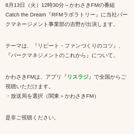
8月13日（火）12時30分～かわさきFMの番組
お問合せ
Catch the Dream『RFMラボラトリー』に当社パー
クマネージメント事業部の吉野が出演します。
お取引先の皆様へ
プライバシーポリシー
テーマは、『リピート・ファンづくりのコツ』、
ソーシャルメディアポリシー
『パークマネジメントのこれから』について。
Instagram
Facebook
YouTube
かわさきFMは、アプリ『
リスラジ
』で全国からご
視聴いただけます。
文字の見えづらさや操作にお困りの方へ
・放送局を選択（関東＞かわさきFM）
是非ご視聴ください。