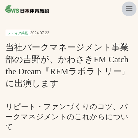
私たちの強み
2024.07.23
メディア掲載
ニュース
当社パークマネージメント事業
プレスリリース
部の吉野が、かわさきFM Catch
レポート
the Dream『RFMラボラトリー』
製品・サービス一覧
に出演します
施工・管理実績一覧
会社概要
リピート・ファンづくりのコツ、パ
ークマネジメントのこれからについ
採用情報
て
検索