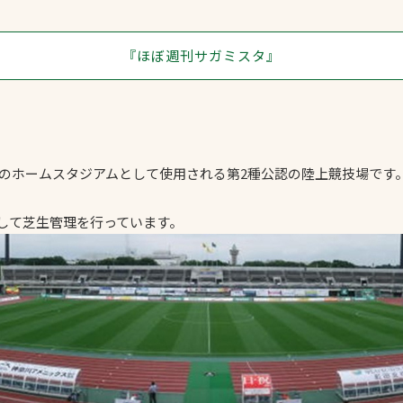
スポーツターフ（芝
生）
『ほぼ週刊サガミスタ』
原のホームスタジアムとして使用される第2種公認の陸上競技場です
へ
して芝生管理を行っています。