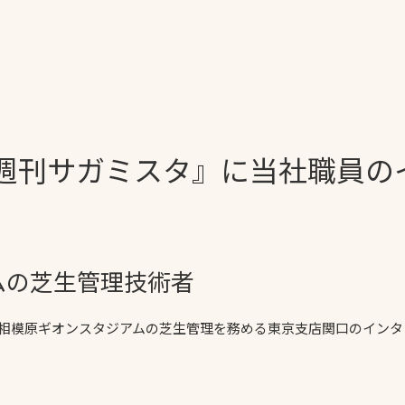
一覧
ー
技術別カテゴリー
お悩み別カテゴ
ぼ週刊サガミスタ』に当社職員の
全天候舗装
暑さ対策
スポーツターフ（芝
安全性向上
生）舗装
ト
ぬかるみ・凍結
人工芝舗装
な人
飛散・流出防止
ムの芝生管理技術者
クレイ（土）舗装
施工・管理実績
ン
防球設備
、相模原ギオンスタジアムの芝生管理を務める東京支店関口のイン
施設管理
パークマネジメント