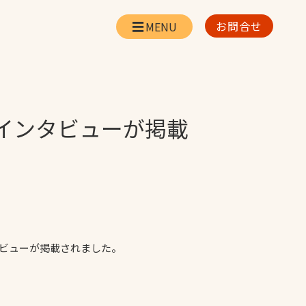
お問合せ
会社情報
リー
会社概要・所在地
お問合せ
インタビューが掲載
社長挨拶
企業理念・経営方針
対策
日本体育施設の歩み
対策
アスリートパートナ
ー
一覧
採用情報
タビューが掲載されました。
お取引先の皆様へ