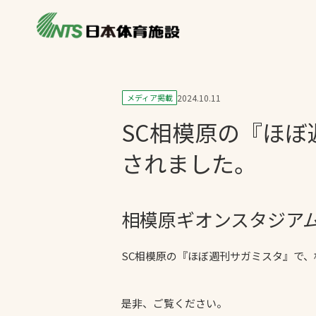
私たちの強み
製品・サービス
製品別カテゴリ
メディア掲載
2024.10.11
ニュース
SC相模原の『ほ
一覧を見る
ライブラリ
主力製品
されました。
熱中症対策ミス
投てき実施可能
相模原ギオンスタジア
工芝
環境対応ウレタ
SC相模原の『ほぼ週刊サガミスタ』で
是非、ご覧ください。