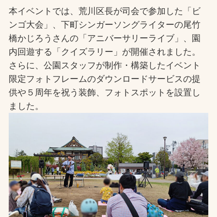
本イベントでは、荒川区長が司会で参加した「ビ
お問合せ
ンゴ大会」、下町シンガーソングライターの尾竹
橋かじろうさんの「アニバーサリーライブ」、園
お取引先の皆様へ
内回遊する「クイズラリー」が開催されました。
プライバシーポリシー
さらに、公園スタッフが制作・構築したイベント
限定フォトフレームのダウンロードサービスの提
ソーシャルメディアポリシー
供や５周年を祝う装飾、フォトスポットを設置し
ました。
Instagram
Facebook
YouTube
文字の見えづらさや操作にお困りの方へ