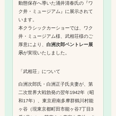
動態保存へ導いた涌井清春氏の『ワ
ク井・ミュージアム』に展示されて
います。
本クラシックカーショーでは、ワク
井・ミュージアム様、武相荘様のご
厚意により、
白洲次郎ベントレー展
示
が実現いたしました。
「武相荘」について
白洲次郎氏・白洲正子氏夫妻が、第
二次世界大戦勃発の翌年1942年（昭
和17年）、東京府南多摩群鶴川村能
ヶ谷（現東京都町田市能ヶ谷7丁目3