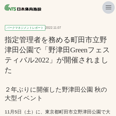
私たちの強み
2022.11.07
パークマネジメントレポート
ニュース
指定管理者を務める町田市立野
プレスリリース
津田公園で「野津田Greenフェス
レポート
ティバル2022」が開催されまし
製品・サービス一覧
た
施工・管理実績一覧
会社概要
２年ぶりに開催した野津田公園 秋の
大型イベント
採用情報
11月5日（土）に、東京都町田市立野津田公園で大
検索