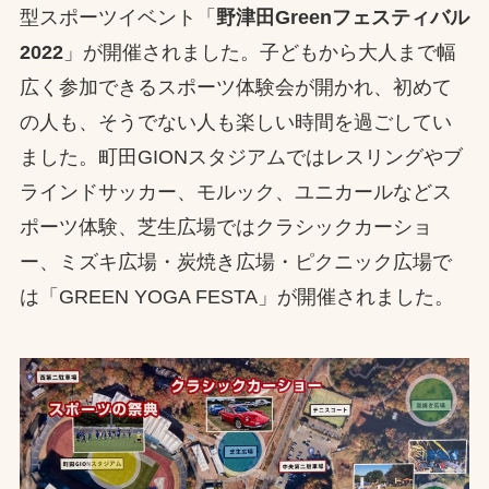
型スポーツイベント「
野津田Greenフェスティバル
お問合せ
2022
」が開催されました。子どもから大人まで幅
広く参加できるスポーツ体験会が開かれ、初めて
お取引先の皆様へ
の人も、そうでない人も楽しい時間を過ごしてい
プライバシーポリシー
ました。町田GIONスタジアムではレスリングやブ
ソーシャルメディアポリシー
ラインドサッカー、モルック、ユニカールなどス
ポーツ体験、芝生広場ではクラシックカーショ
Instagram
Facebook
YouTube
ー、ミズキ広場・炭焼き広場・ピクニック広場で
は「GREEN YOGA FESTA」が開催されました。
文字の見えづらさや操作にお困りの方へ