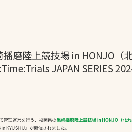
一覧
ー
技術別カテゴリー
お悩み別カテゴ
播磨陸上競技場 in HONJO
全天候舗装
暑さ対策
スポーツターフ（芝
安全性向上
e:Trials JAPAN SERIES 20
生）舗装
ト
ぬかるみ・凍結
人工芝舗装
な人
飛散・流出防止
クレイ（土）舗装
施工・管理実績
ン
防球設備
施設管理
して管理運営を行う、福岡県の
黒崎播磨陸上競技場 in HONJO（
パークマネジメント
S 2024 in KYUSHU』が開催されました。