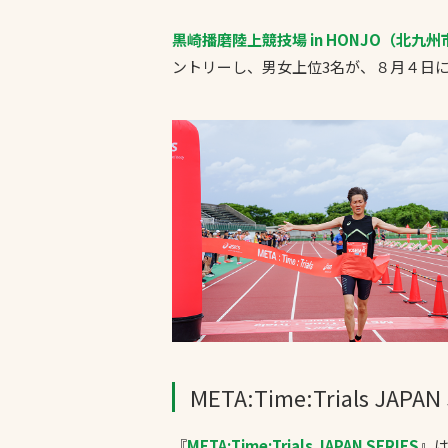
黒崎播磨陸上競技場 in HONJO（北九
ントリーし、男女上位3名が、８月４日に川崎
文字の見えづらさや操作にお困りの方
META:Time:Trials JAPAN
『
META:Time:Trials JAPAN SERIES
』は