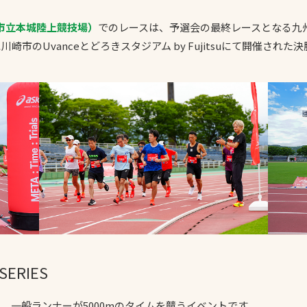
スポーツターフ（芝
州市立本城陸上競技場）
でのレースは、予選会の最終レースとなる九州
生）
市のUvanceとどろきスタジアム by Fujitsuにて開催され
へ
 SERIES
、一般ランナーが5000mのタイムを競うイベントです。