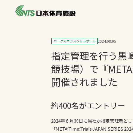
私たちの強み
製品・サービス
製品別カテゴリ
パークマネジメントレポート
2024.08.05
ニュース
指定管理を行う黒崎
一覧を見る
ライブラリ
主力製品
競技場）で『META:Tim
熱中症対策ミス
開催されました
投てき実施可能
工芝
約400名がエントリー
環境対応ウレタ
2024年６月30日に当社が指定管理者と
『META:Time:Trials JAPAN SERIE