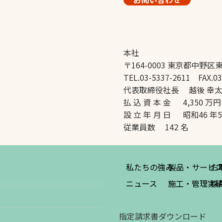
本社
〒164-0003 東京都中野区東
TEL.03-5337-2611 FAX.03
代表取締役社長 越後 幸
払 込 資 本 金 4,350 万円
設 立 年 月 日 昭和46 年
従業員数 142 名
私たちの強み
製品・サービ
お
ニュース
施工・管理実
採
指定請求書ダウンロード