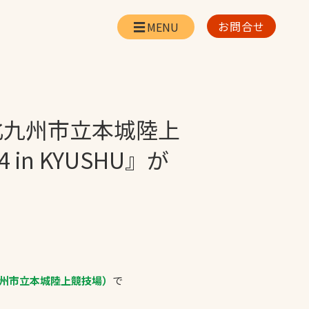
お問合せ
会社情報
リー
会社概要・所在地
お問合せ
（北九州市立本城陸上
社長挨拶
企業理念・経営方針
24 in KYUSHU』が
対策
日本体育施設の歩み
対策
アスリートパートナ
ー
一覧
採用情報
北九州市立本城陸上競技場）
で
お取引先の皆様へ