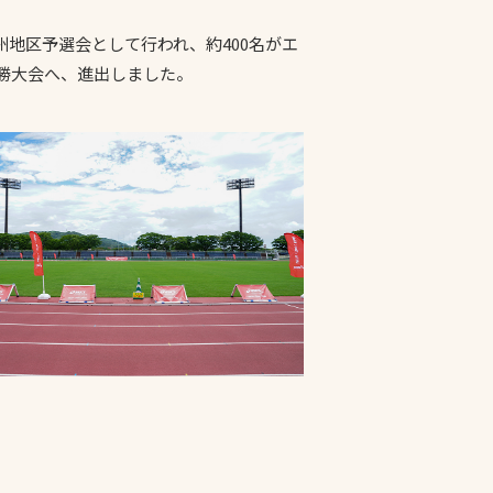
地区予選会として行われ、約400名がエ
プライバシーポリシ
た決勝大会へ、進出しました。
ー
ソーシャルメディア
ポリシー
検索