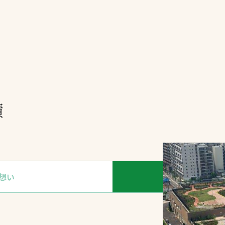
一覧
ー
技術別カテゴリー
お悩み別カテゴ
全天候舗装
暑さ対策
績
スポーツターフ（芝
安全性向上
生）舗装
ト
ぬかるみ・凍結
人工芝舗装
な人
飛散・流出防止
クレイ（土）舗装
施工・管理実績
想い
パ
ン
防球設備
施設管理
パークマネジメント