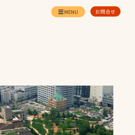
お問合せ
会社情報
リー
会社概要・所在地
お問合せ
社長挨拶
企業理念・経営方針
対策
日本体育施設の歩み
対策
アスリートパートナ
ー
一覧
ークマネジメントの実績
採用情報
お取引先の皆様へ