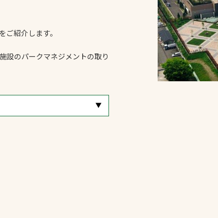
スポーツターフ（芝
生）
をご紹介します。
施設のパークマネジメントの取り
へ
[
▼
]