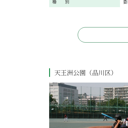
種 別
委
天王洲公園（品川区）