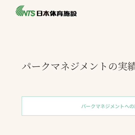
私たちの強み
製品・サービス
製品別カテゴリ
ニュース
一覧を見る
ライブラリ
パークマネジメントの実
主力製品
熱中症対策ミス
投てき実施可能
工芝
パークマネジメントへの
環境対応ウレタ