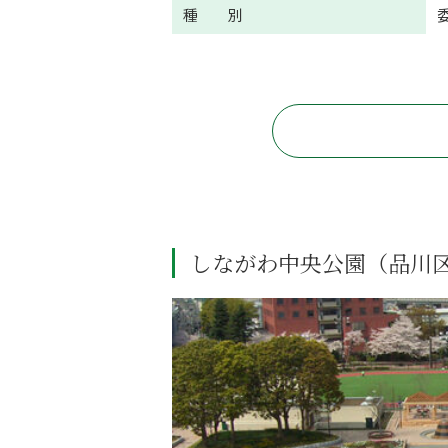
種 別
しながわ中央公園（品川