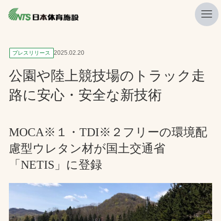
私たちの強み
2025.02.20
プレスリリース
ニュース
公園や陸上競技場のトラック走
プレスリリース
路に安心・安全な新技術
レポート
製品・サービス一覧
MOCA※１・TDI※２フリーの環境配
慮型ウレタン材が国土交通省
施工・管理実績一覧
「NETIS」に登録
会社概要
採用情報
検索