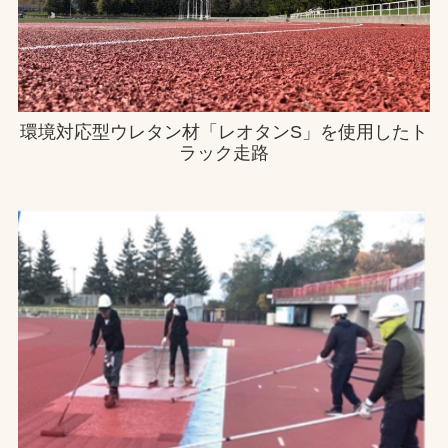
お問合せ
お取引先の皆様へ
プライバシーポリシー
環境対応型ウレタン材「レオタンS」を使用したト
ラック走路
ソーシャルメディアポリシー
Instagram
Facebook
YouTube
文字の見えづらさや操作にお困りの方へ