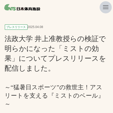
私たちの強み
2025.04.08
プレスリリース
ニュース
法政大学 井上准教授らの検証で
プレスリリース
明らかになった「ミストの効
レポート
果」についてプレスリリースを
製品・サービス一覧
配信しました。
施工・管理実績一覧
会社概要
～“猛暑日スポーツ”の救世主！アス
リートを支える『ミストのベール』
採用情報
～
検索