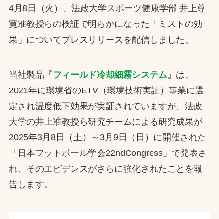
4月8日（火）、法政大学スポーツ健康学部 井上尊
お問合せ
寛准教授らの検証で明らかになった「ミストの効
果」についてプレスリリースを配信しました。
お取引先の皆様へ
プライバシーポリシー
当社製品『
フィールド冷却細霧システム
』は、
ソーシャルメディアポリシー
2021年に環境省のETV（環境技術実証）事業に選
定され温度低下効果が実証されていますが、法政
Instagram
Facebook
YouTube
大学の井上准教授ら研究チームによる研究成果が
2025年3月8日（土）～3月9日（日）に開催された
「日本フットボール学会22ndCongress」で発表さ
文字の見えづらさや操作にお困りの方へ
れ、そのエビデンスがさらに強化されたことを報
告します。