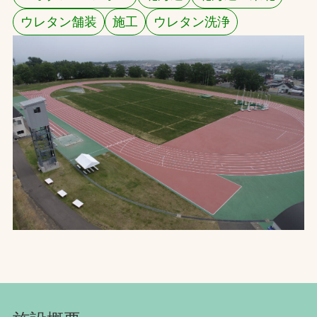
ウレタン舗装
施工
ウレタン洗浄
お問合せ
お取引先の皆様へ
プライバシーポリシー
ソーシャルメディアポリシー
Instagram
Facebook
YouTube
文字の見えづらさや操作にお困りの方へ