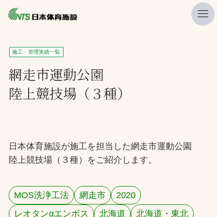
私たちの強み
施工・管理実績一覧
ニュース
網走市運動公園
陸上競技場（３種）
プレスリリース
レポート
製品・サービス一覧
日本体育施設が施工を担当した網走市運動公園
施工・管理実績一覧
陸上競技場（３種）をご紹介します。
会社概要
採用情報
MOS洗浄工法
網走市
2020
検索
レオタンαエンボス
北海道
北海道・東北