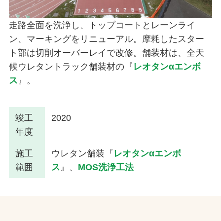
走路全面を洗浄し、トップコートとレーンライ
ン、マーキングをリニューアル。摩耗したスター
ト部は切削オーバーレイで改修。舗装材は、全天
候ウレタントラック舗装材の『
レオタンαエンボ
ス
』。
竣工
2020
年度
施工
ウレタン舗装『
レオタンαエンボ
範囲
ス
』、
MOS洗浄工法