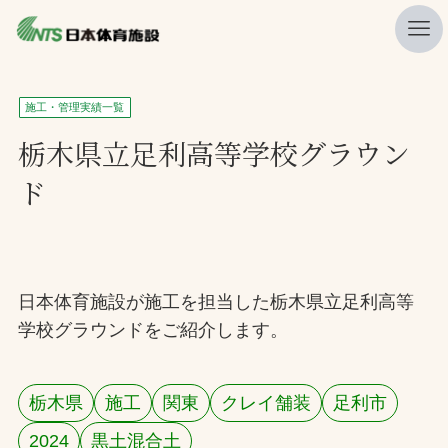
私たちの強み
施工・管理実績一覧
ニュース
栃木県立足利高等学校グラウン
ド
プレスリリース
レポート
製品・サービス一覧
日本体育施設が施工を担当した栃木県立足利高等
施工・管理実績一覧
学校グラウンドをご紹介します。
会社概要
採用情報
栃木県
施工
関東
クレイ舗装
足利市
検索
2024
黒土混合土