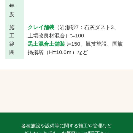
年
度
施
クレイ舗装
（岩瀬砂7：石灰ダスト3、
工
土壌改良材混合）t=100
範
黒土混合土舗装
t=150、競技施設、国旗
囲
掲揚塔（H=10.0ｍ）など
各種施設や設備等に関する施工や管理など
どんなことでも、お気軽にご相談下さい