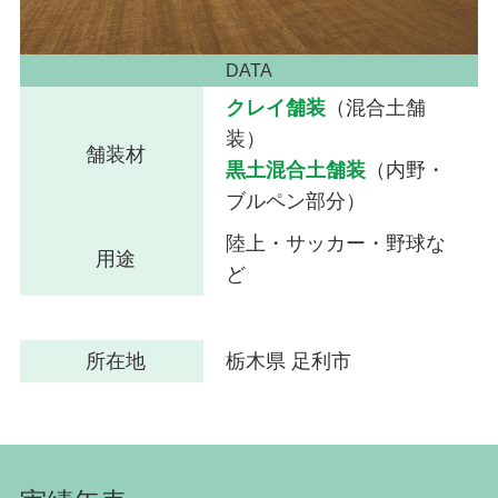
DATA
クレイ舗装
（混合土舗
装）
舗装材
黒土混合土舗装
（内野・
ブルペン部分）
陸上・サッカー・野球な
用途
ど
所在地
栃木県 足利市