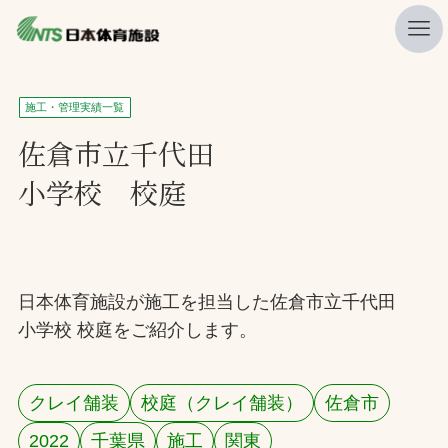
私たちの強み
施工・管理実績一覧
ニュース
佐倉市立千代田
小学校 校庭
プレスリリース
レポート
製品・サービス一覧
日本体育施設が施工を担当した佐倉市立千代田
施工・管理実績一覧
小学校 校庭をご紹介します。
会社概要
採用情報
クレイ舗装
校庭（クレイ舗装）
佐倉市
検索
2022
千葉県
施工
関東