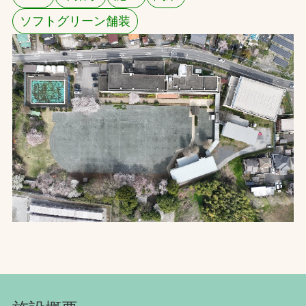
ソフトグリーン舗装
お問合せ
お取引先の皆様へ
プライバシーポリシー
ソーシャルメディアポリシー
Instagram
Facebook
YouTube
文字の見えづらさや操作にお困りの方へ