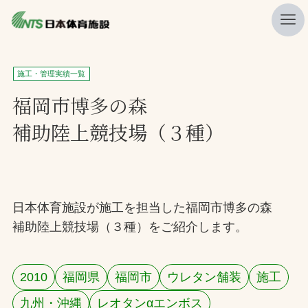
私たちの強み
施工・管理実績一覧
ニュース
福岡市博多の森
補助陸上競技場（３種）
プレスリリース
レポート
製品・サービス一覧
日本体育施設が施工を担当した福岡市博多の森
施工・管理実績一覧
補助陸上競技場（３種）をご紹介します。
会社概要
採用情報
2010
福岡県
福岡市
ウレタン舗装
施工
検索
九州・沖縄
レオタンαエンボス