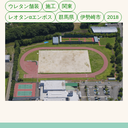
ウレタン舗装
施工
関東
お問合せ
レオタンαエンボス
群馬県
伊勢崎市
2018
お取引先の皆様へ
プライバシーポリシー
ソーシャルメディアポリシー
Instagram
Facebook
YouTube
文字の見えづらさや操作にお困りの方へ