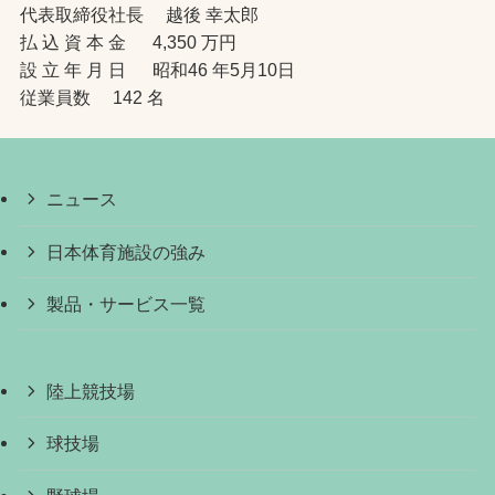
代表取締役社長 越後 幸太郎
払 込 資 本 金 4,350 万円
設 立 年 月 日 昭和46 年5月10日
従業員数 142 名
ニュース
日本体育施設の強み
製品・サービス一覧
陸上競技場
球技場