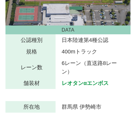
DATA
公認種別
日本陸連第4種公認
規格
400mトラック
6レーン（直送路8レー
レーン数
ン）
舗装材
レオタンαエンボス
所在地
群馬県 伊勢崎市