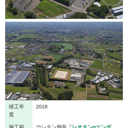
竣工年
2018
度
施工範
ウレタン舗装『
レオタンαエンボ