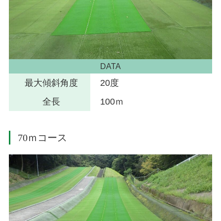
DATA
最大傾斜角度
20度
全長
100ｍ
70ｍコース