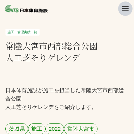
私たちの強み
施工・管理実績一覧
ニュース
常陸大宮市西部総合公園
人工芝そりゲレンデ
プレスリリース
レポート
製品・サービス一覧
日本体育施設が施工を担当した常陸大宮市西部総
施工・管理実績一覧
合公園
会社概要
人工芝そりゲレンデをご紹介します。
採用情報
茨城県
施工
2022
常陸大宮市
検索