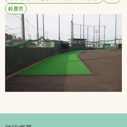
鈴鹿市
お問合せ
お取引先の皆様へ
プライバシーポリシー
ソーシャルメディアポリシー
Instagram
Facebook
YouTube
文字の見えづらさや操作にお困りの方へ