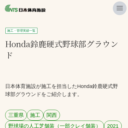
私たちの強み
施工・管理実績一覧
ニュース
Honda鈴鹿硬式野球部グラウン
ド
プレスリリース
レポート
製品・サービス一覧
日本体育施設が施工を担当したHonda鈴鹿硬式野
施工・管理実績一覧
球部グラウンドをご紹介します。
会社概要
採用情報
三重県
施工
関西
検索
野球場の人工芝舗装（一部クレイ舗装）
2021