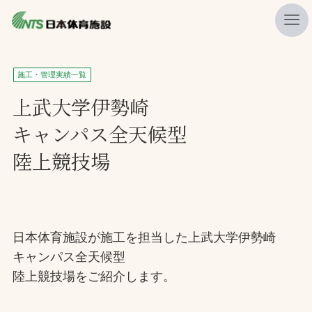
私たちの強み
施工・管理実績一覧
ニュース
上武大学伊勢崎
キャンパス全天候型
プレスリリース
陸上競技場
レポート
製品・サービス一覧
施工・管理実績一覧
日本体育施設が施工を担当した上武大学伊勢崎
会社概要
キャンパス全天候型
採用情報
陸上競技場をご紹介します。
検索