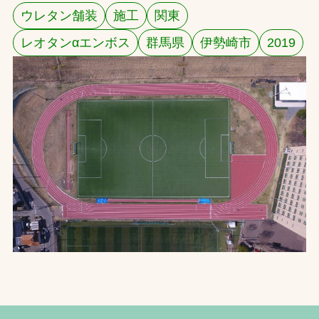
ウレタン舗装
施工
関東
お問合せ
レオタンαエンボス
群馬県
伊勢崎市
2019
お取引先の皆様へ
プライバシーポリシー
ソーシャルメディアポリシー
Instagram
Facebook
YouTube
文字の見えづらさや操作にお困りの方へ