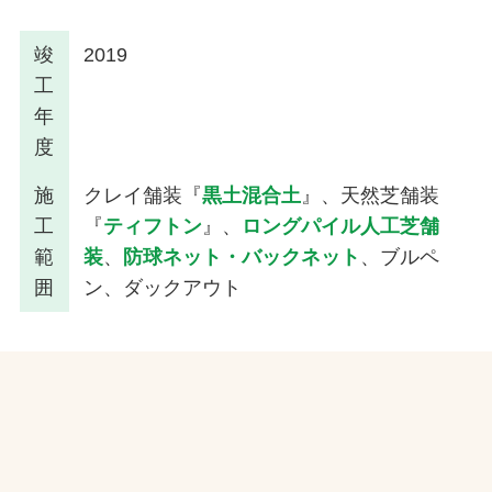
竣
2019
工
年
度
施
クレイ舗装『
黒土混合土
』、天然芝舗装
工
『
ティフトン
』、
ロングパイル人工芝舗
範
装
、
防球ネット・バックネット
、ブルペ
囲
ン、ダックアウト