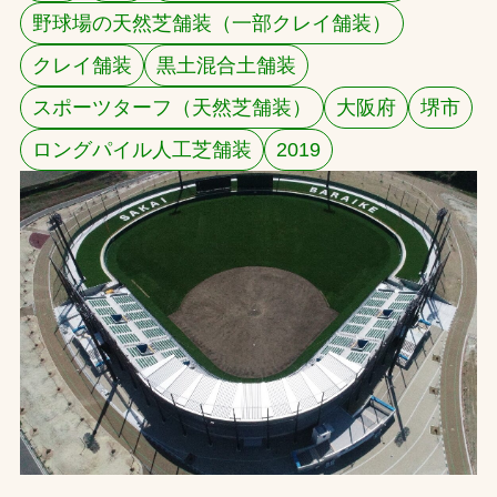
野球場の天然芝舗装（一部クレイ舗装）
お問合せ
クレイ舗装
黒土混合土舗装
お取引先の皆様へ
スポーツターフ（天然芝舗装）
大阪府
堺市
プライバシーポリシー
ロングパイル人工芝舗装
2019
ソーシャルメディアポリシー
Instagram
Facebook
YouTube
文字の見えづらさや操作にお困りの方へ