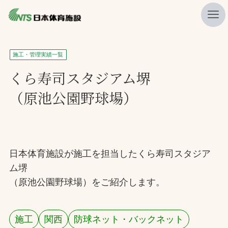
私たちの強み
施工・管理実績一覧
ニュース
くら寿司スタジアム堺
（原池公園野球場）
プレスリリース
レポート
製品・サービス一覧
日本体育施設が施工を担当したくら寿司スタジア
施工・管理実績一覧
ム堺
会社概要
（原池公園野球場）をご紹介します。
採用情報
施工
関西
防球ネット・バックネット
検索