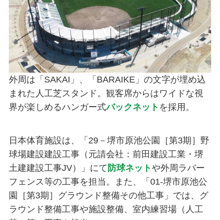
外周は「SAKAI」、「BARAIKE」の文字が埋め込
まれた人工芝スタンド。観客席からはワイドな視
界が楽しめるハンガー式
バックネット
を採用。
日本体育施設は、「29－堺市原池公園［第3期］野
球場建設建設工事（元請会社：前田建設工業・堺
土建建設工事JV）」にて
防球ネット
や外周ラバー
フェンス等の工事を担当。また、「01-堺市原池公
園［第3期］グラウンド整備その他工事」では、グ
ラウンド整備工事や施設整備、室内練習場（人工