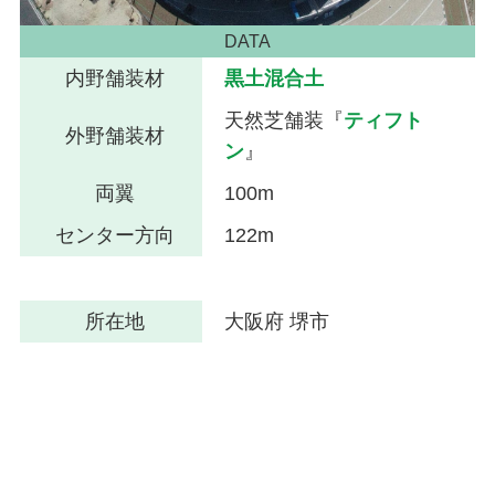
DATA
内野舗装材
黒土混合土
天然芝舗装『
ティフト
外野舗装材
ン
』
両翼
100m
センター方向
122m
所在地
大阪府 堺市