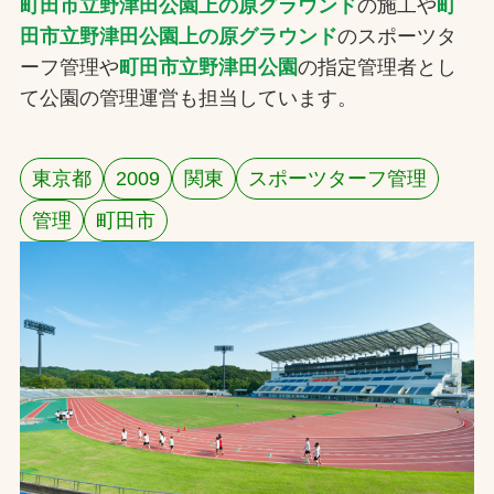
町田市立野津田公園上の原グラウンド
の施工や
町
お問合せ
田市立野津田公園上の原グラウンド
のスポーツタ
ーフ管理や
町田市立野津田公園
の指定管理者とし
お取引先の皆様へ
て公園の管理運営も担当しています。
プライバシーポリシー
東京都
2009
関東
スポーツターフ管理
ソーシャルメディアポリシー
管理
町田市
Instagram
Facebook
YouTube
文字の見えづらさや操作にお困りの方へ