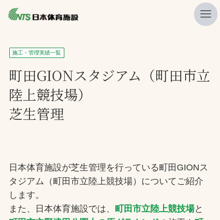
私たちの強み
施工・管理実績一覧
ニュース
町田GIONスタジアム（町田市立
陸上競技場）
プレスリリース
芝生管理
レポート
製品・サービス一覧
施工・管理実績一覧
日本体育施設が芝生管理を行っている町田GIONス
会社概要
タジアム（町田市立陸上競技場）についてご紹介
採用情報
します。
また、日本体育施設では、
町田市立陸上競技場
と
検索