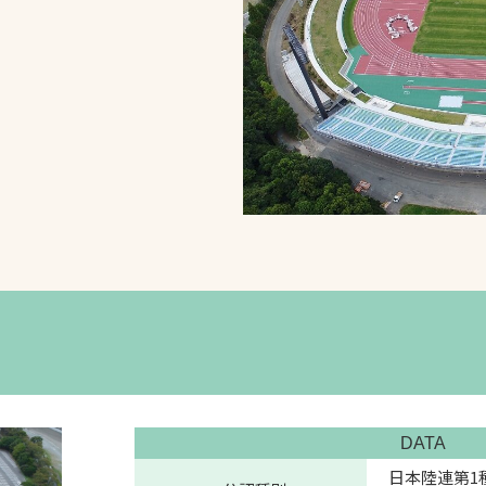
スポーツターフ（芝
生）
へ
DATA
日本陸連第1