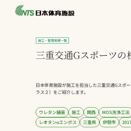
私たちの強み
製品・サービス
製品別カテゴリ
施工・管理実績一覧
ニュース
三重交通Gスポーツの
一覧を見る
ライブラリ
主力製品
熱中症対策ミス
日本体育施設が施工を担当した三重交通Gスポー
投てき実施可能
ラス２）をご紹介します。
工芝
環境対応ウレタ
ウレタン舗装
施工
関西
MOS洗浄工法
レオタンαエンボス
三重県
伊勢市
201