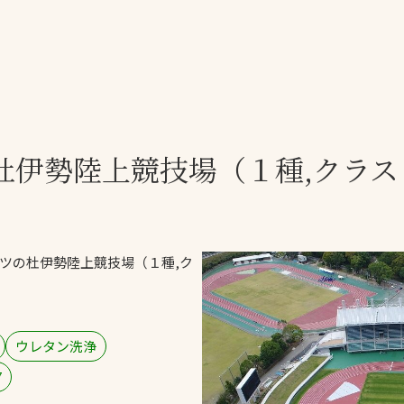
一覧
ー
技術別カテゴリー
お悩み別カテゴ
杜
伊勢陸上競技場
（１種,クラス
全天候舗装
暑さ対策
スポーツターフ（芝
安全性向上
生）舗装
ト
ぬかるみ・凍結
人工芝舗装
ツの杜
伊勢陸上競技場
（１種,ク
な人
飛散・流出防止
クレイ（土）舗装
施工・管理実績
ン
防球設備
ウレタン洗浄
施設管理
7
パークマネジメント