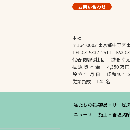
お問い合わせ
本社
〒164-0003 東京都中野区東
TEL.03-5337-2611 FAX.03
代表取締役社長 越後 幸
払 込 資 本 金 4,350 万円
設 立 年 月 日 昭和46 年
従業員数 142 名
私たちの強み
製品・サービ
お
ニュース
施工・管理実
採