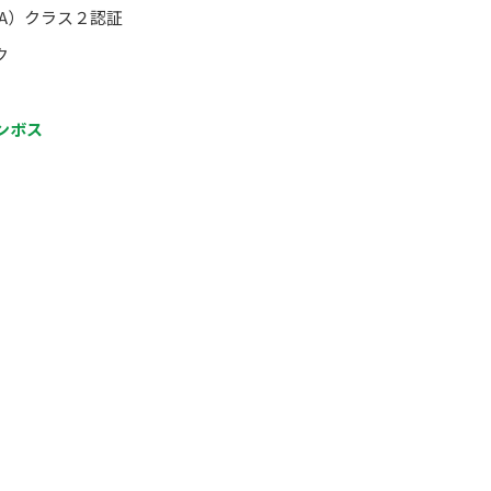
A）クラス２認証
ク
ンボス