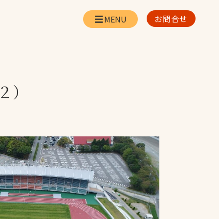
お問合せ
会社情報
リー
会社概要・所在地
お問合せ
２）
社長挨拶
企業理念・経営方針
対策
日本体育施設の歩み
対策
アスリートパートナ
ー
一覧
採用情報
お取引先の皆様へ