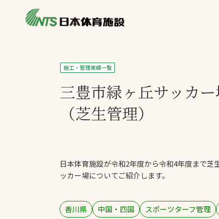
私たちの強み
製品・サービス
製品別カテゴリ
施工・管理実績一覧
ニュース
三豊市緑ヶ丘サッカー
一覧を見る
ライブラリ
主力製品
（芝生管理）
熱中症対策ミス
投てき実施可能
工芝
日本体育施設が令和2年度から令和4年度まで芝
環境対応ウレタ
ッカー場についてご紹介します。
香川県
中国・四国
スポーツターフ管理