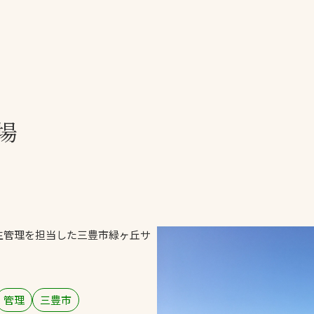
一覧
ー
技術別カテゴリー
お悩み別カテゴ
場
全天候舗装
暑さ対策
スポーツターフ（芝
安全性向上
生）舗装
ト
ぬかるみ・凍結
人工芝舗装
な人
飛散・流出防止
クレイ（土）舗装
施工・管理実績
生管理を担当した三豊市緑ヶ丘サ
ン
防球設備
施設管理
管理
三豊市
パークマネジメント