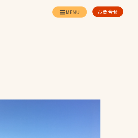
お問合せ
会社情報
リー
会社概要・所在地
お問合せ
社長挨拶
企業理念・経営方針
対策
日本体育施設の歩み
対策
アスリートパートナ
ー
一覧
採用情報
お取引先の皆様へ