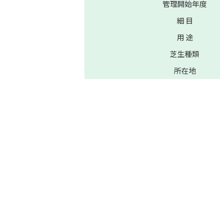
管理開始年度
細 目
用 途
芝生種類
所在地