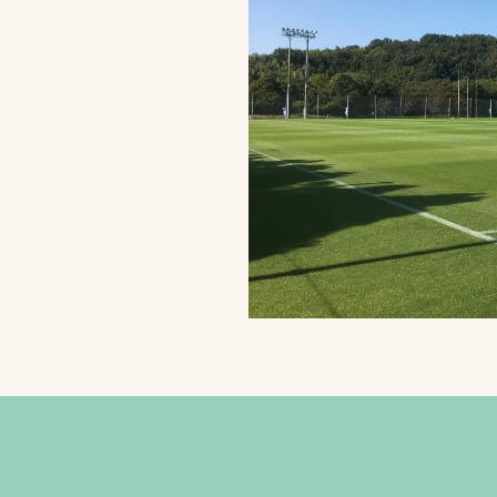
スポーツターフ（芝
生）
へ