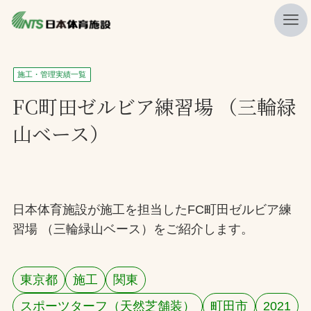
私たちの強み
施工・管理実績一覧
ニュース
FC町田ゼルビア練習場 （三輪緑
山ベース）
プレスリリース
レポート
製品・サービス一覧
日本体育施設が施工を担当したFC町田ゼルビア練
施工・管理実績一覧
習場 （三輪緑山ベース）をご紹介します。
会社概要
採用情報
東京都
施工
関東
検索
スポーツターフ（天然芝舗装）
町田市
2021