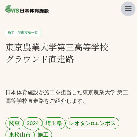
私たちの強み
施工・管理実績一覧
ニュース
東京農業大学第三高等学校
グラウンド直走路
プレスリリース
レポート
製品・サービス一覧
日本体育施設が施工を担当した東京農業大学 第三
施工・管理実績一覧
高等学校直走路をご紹介します。
会社概要
採用情報
関東
2024
埼玉県
レオタンαエンボス
検索
東松山市
施工