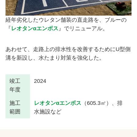
経年劣化したウレタン舗装の直走路を、ブルーの
『
レオタンαエンボス
』でリニューアル。
あわせて、走路上の排水性を改善するためにU型側
溝を新設し、水たまり対策を強化した。
竣工
2024
年度
施工
レオタンαエンボス
（605.3㎡）、排
範囲
水施設など