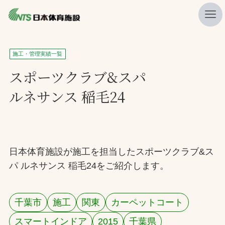
私たちの強み
施工・管理実績一覧
ニュース
スポーツクラブ&スパ
ルネサンス 稲毛24
プレスリリース
レポート
製品・サービス一覧
日本体育施設が施工を担当したスポーツクラブ&ス
施工・管理実績一覧
パ ルネサンス 稲毛24をご紹介します。
会社概要
採用情報
千葉市
施工
関東
カーペットコート
検索
スマートインドア
2015
千葉県