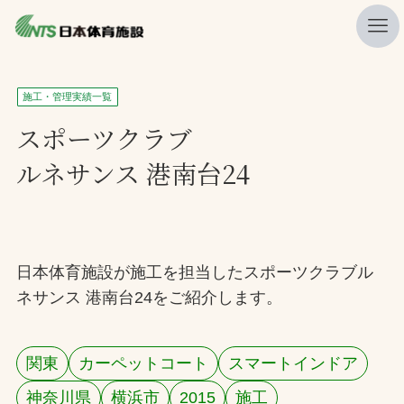
私たちの強み
施工・管理実績一覧
ニュース
スポーツクラブ
ルネサンス 港南台24
プレスリリース
レポート
製品・サービス一覧
日本体育施設が施工を担当したスポーツクラブル
施工・管理実績一覧
ネサンス 港南台24をご紹介します。
会社概要
採用情報
関東
カーペットコート
スマートインドア
検索
神奈川県
横浜市
2015
施工