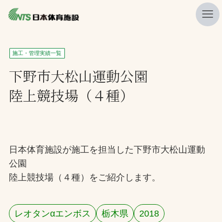
私たちの強み
施工・管理実績一覧
ニュース
下野市大松山運動公園
陸上競技場（４種）
プレスリリース
レポート
製品・サービス一覧
日本体育施設が施工を担当した下野市大松山運動
施工・管理実績一覧
公園
会社概要
陸上競技場（４種）をご紹介します。
採用情報
レオタンαエンボス
栃木県
2018
検索