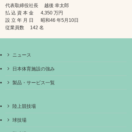
代表取締役社長 越後 幸太郎
払 込 資 本 金 4,350 万円
設 立 年 月 日 昭和46 年5月10日
従業員数 142 名
ニュース
日本体育施設の強み
製品・サービス一覧
陸上競技場
球技場