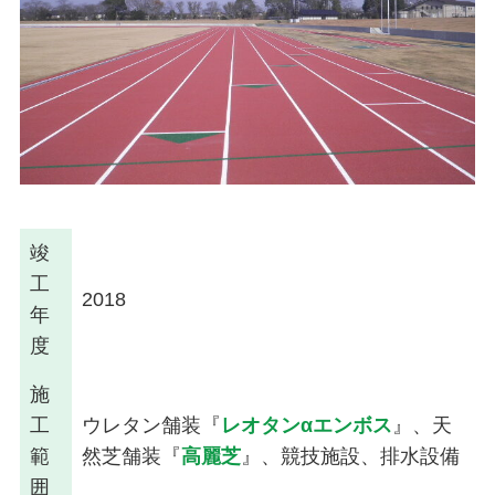
竣
工
2018
年
度
施
工
ウレタン舗装『
レオタンαエンボス
』、天
範
然芝舗装『
高麗芝
』、競技施設、排水設備
囲