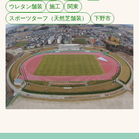
ウレタン舗装
施工
関東
お問合せ
スポーツターフ（天然芝舗装）
下野市
お取引先の皆様へ
プライバシーポリシー
ソーシャルメディアポリシー
Instagram
Facebook
YouTube
文字の見えづらさや操作にお困りの方へ