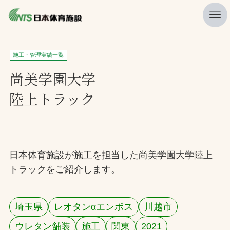
私たちの強み
施工・管理実績一覧
ニュース
尚美学園大学
陸上トラック
プレスリリース
レポート
製品・サービス一覧
日本体育施設が施工を担当した尚美学園大学陸上
施工・管理実績一覧
トラックをご紹介します。
会社概要
採用情報
埼玉県
レオタンαエンボス
川越市
検索
ウレタン舗装
施工
関東
2021