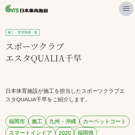
私たちの強み
施工・管理実績一覧
ニュース
スポーツクラブ
エスタQUALIA千早
プレスリリース
レポート
製品・サービス一覧
日本体育施設が施工を担当したスポーツクラブエ
施工・管理実績一覧
スタQUALIA千早をご紹介します。
会社概要
採用情報
福岡市
施工
九州・沖縄
カーペットコート
検索
スマートインドア
2020
福岡県