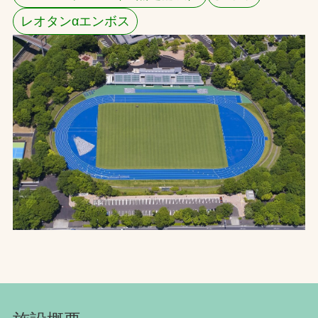
レオタンαエンボス
お問合せ
お取引先の皆様へ
プライバシーポリシー
ソーシャルメディアポリシー
Instagram
Facebook
YouTube
文字の見えづらさや操作にお困りの方へ