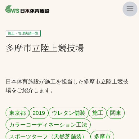
私たちの強み
施工・管理実績一覧
ニュース
多摩市立陸上競技場
プレスリリース
レポート
製品・サービス一覧
日本体育施設が施工を担当した多摩市立陸上競技
場をご紹介します。
施工・管理実績一覧
会社概要
東京都
2019
ウレタン舗装
施工
関東
採用情報
カラーコーディネーション工法
検索
スポーツターフ（天然芝舗装）
多摩市