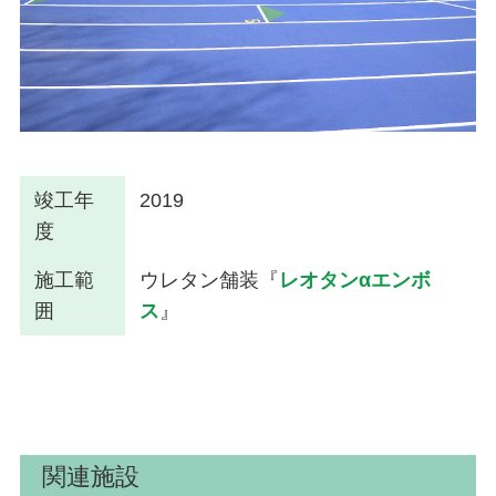
竣工年
2019
度
施工範
ウレタン舗装『
レオタンαエンボ
囲
ス
』
関連施設