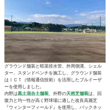
グラウンド舗装と暗渠排水管、外周側溝、シェル
ター、スタンドベンチを施工し、グラウンド舗装
はＩＣＴ（情報通信技術）を活用したブルドーザ
ーを使用しました。
内野は
黒土混合土舗装
、外野の
天然芝舗装
は、回
復力と均一性が高く野球場に適した改良高麗芝
『ウィンターフィールド』を使用し、バックネッ