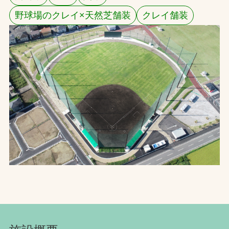
野球場のクレイ×天然芝舗装
クレイ舗装
お問合せ
お取引先の皆様へ
プライバシーポリシー
ソーシャルメディアポリシー
Instagram
Facebook
YouTube
文字の見えづらさや操作にお困りの方へ