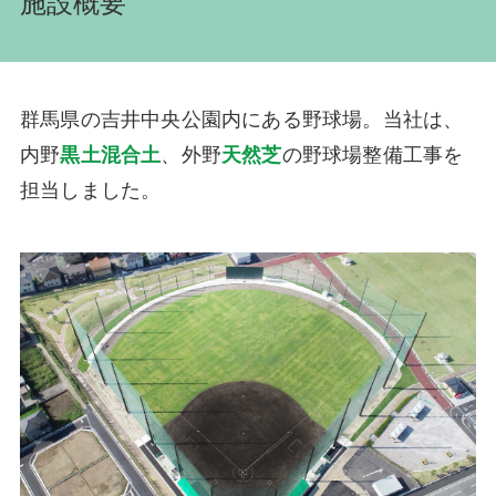
施設概要
群馬県の吉井中央公園内にある野球場。当社は、
内野
黒土混合土
、外野
天然芝
の野球場整備工事を
担当しました。