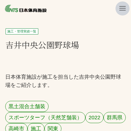
私たちの強み
施工・管理実績一覧
ニュース
吉井中央公園野球場
プレスリリース
レポート
製品・サービス一覧
日本体育施設が施工を担当した吉井中央公園野球
場をご紹介します。
施工・管理実績一覧
会社概要
黒土混合土舗装
採用情報
スポーツターフ（天然芝舗装）
2022
群馬県
検索
高崎市
施工
関東