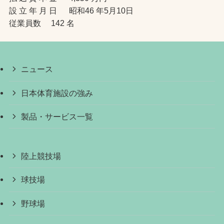
設 立 年 月 日 昭和46 年5月10日
従業員数 142 名
ニュース
日本体育施設の強み
製品・サービス一覧
陸上競技場
球技場
野球場