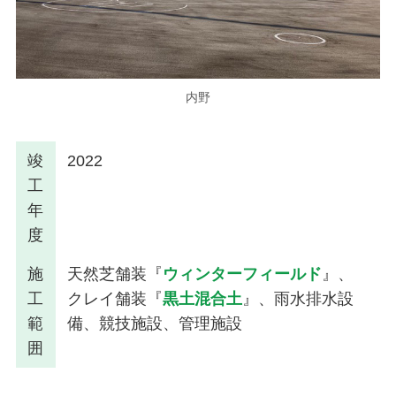
内野
竣
2022
工
年
度
施
天然芝舗装『
ウィンターフィールド
』、
工
クレイ舗装『
黒土混合土
』、雨水排水設
範
備、競技施設、管理施設
囲