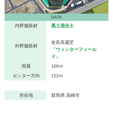
DATA
内野舗装材
黒土混合土
改良高麗芝
外野舗装材
『
ウィンターフィール
ド
』
両翼
100ｍ
センター方向
122ｍ
所在地
群馬県 高崎市