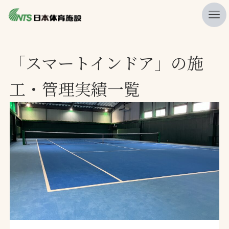
私たちの強み
「スマートインドア」の施
ニュース
工・管理実績一覧
プレスリリース
レポート
製品・サービス一覧
施工・管理実績一覧
会社概要
採用情報
検索